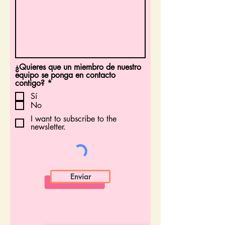
¿Quieres que un miembro de nuestro
equipo se ponga en contacto
O
contigo?
*
b
Sí
l
No
i
g
I want to subscribe to the
a
newsletter.
t
o
r
i
o
Enviar