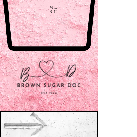
ME
NU